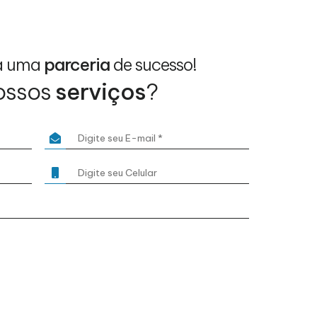
a uma
parceria
de sucesso!
ossos
serviços
?