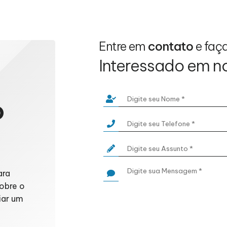
Entre em
contato
e faç
Interessado em n
o
ara
obre o
iar um