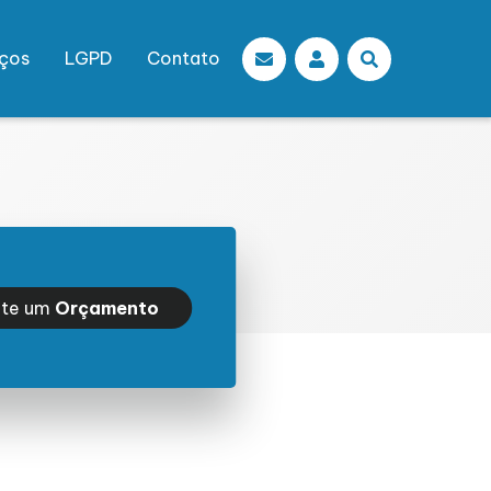
iços
LGPD
Contato
ite um
Orçamento