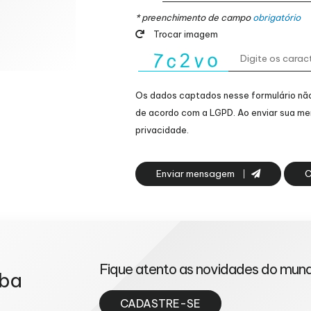
* preenchimento de campo
obrigatório
Trocar imagem
Os dados captados nesse formulário não 
de acordo com a
LGPD
. Ao enviar sua m
privacidade.
Enviar mensagem
C
Fique atento as novidades do mund
eba
CADASTRE-SE