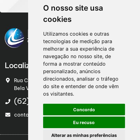
O nosso site usa
cookies
Utilizamos cookies e outras
tecnologias de medição para
melhorar a sua experiência de
navegação no nosso site, de
Localização
forma a mostrar conteúdo
personalizado, anúncios
direcionados, analisar o tráfego
Rua Cel. João Camilo , nº 651 – Centro
do site e entender de onde vêm
Bela Vista de Goiáis/GO – CEP. 75240-000
os visitantes.
(62) 3551 1625
Concordo
contato@legalizacontabil.com.br
Eu recuso
Alterar as minhas preferências