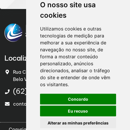
O nosso site usa
cookies
Utilizamos cookies e outras
tecnologias de medição para
melhorar a sua experiência de
navegação no nosso site, de
Localização
forma a mostrar conteúdo
personalizado, anúncios
direcionados, analisar o tráfego
Rua Cel. João Camilo , nº 651 – Centro
do site e entender de onde vêm
Bela Vista de Goiáis/GO – CEP. 75240-000
os visitantes.
(62) 3551 1625
Concordo
contato@legalizacontabil.com.br
Eu recuso
Alterar as minhas preferências
Copyright
2026
Design e desenvolvimento
|